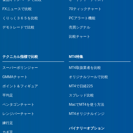
FXニュースで比較
70ティックチャート
くりっく３６５を比較
PCアラート機能
デモトレードで比較
売買シグナル
比較チャート
テクニカル指標で比較
MT4特集
スーパーボリンジャー
MT4取扱業者を比較
GMMAチャート
オリジナルツールで比較
ポイント＆フィギュア
MT4で日経225
平均足
スプレッド比較
ペンタゴンチャート
MacでMT4を使う方法
レンジバーチャート
MT4オリジナルインジ
練行足
バイナリーオプション
カギ足