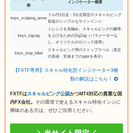
インジケーター概要
称
ドル円1分足・5分足限定のスキャルピング
keys_scalping_arrow
前提のシンプルなサインインジ
トレンドを見極め、スキャルピングの勝率
keys_zigzag
を上げるためのZigZag（パラメーターな
し、オリジナルのロジック採用）
スキャルピング用のストップラベル（直近
keys_stop_label
の高値・安値までのpipsを表示）
【FXTF専用】スキャル特化型インジケーター3種
類の解説はこちら！
FXTFは
スキャルピング公認
かつMT4対応の貴重な国
内FX会社。
その環境で使えるスキャル特化インジに
興味のある方は、ぜひご活用ください。