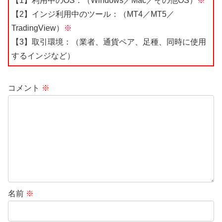
【1】利用中のOS：（Windows／Mac／その他OS）
※
【2】インジ利用中のツール：（MT4／MT5／
TradingView）
※
【3】取引環境：（業者、通貨ペア、足種、同時に使用
するインジなど）
コメント
※
名前
※