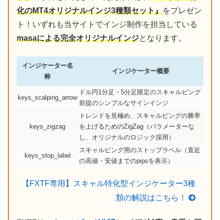
化のMT4オリジナルインジ3種類セット』
をプレゼン
ト！いずれも当サイトでインジ制作を担当している
masaによる完全オリジナルインジ
となります。
インジケーター名
インジケーター概要
称
ドル円1分足・5分足限定のスキャルピング
keys_scalping_arrow
前提のシンプルなサインインジ
トレンドを見極め、スキャルピングの勝率
keys_zigzag
を上げるためのZigZag（パラメーターな
し、オリジナルのロジック採用）
スキャルピング用のストップラベル（直近
keys_stop_label
の高値・安値までのpipsを表示）
【FXTF専用】スキャル特化型インジケーター3種
類の解説はこちら！