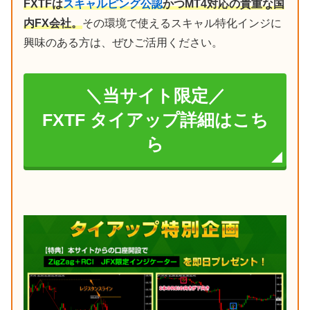
FXTFは
スキャルピング公認
かつMT4対応の貴重な国
内FX会社。
その環境で使えるスキャル特化インジに
興味のある方は、ぜひご活用ください。
＼当サイト限定／
FXTF タイアップ詳細はこち
ら