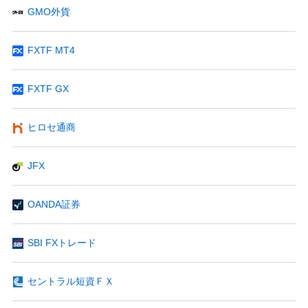
GMO外貨
FXTF MT4
FXTF GX
ヒロセ通商
JFX
OANDA証券
SBI FXトレード
セントラル短資ＦＸ