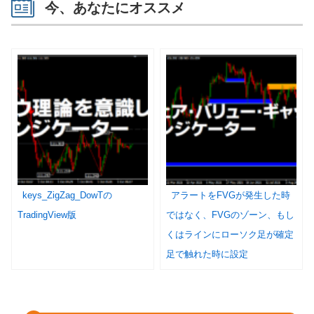
今、あなたにオススメ
keys_ZigZag_DowTの
アラートをFVGが発生した時
TradingView版
ではなく、FVGのゾーン、もし
くはラインにローソク足が確定
足で触れた時に設定