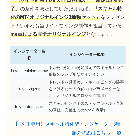
「当サイト経由でのFXTF口座開設」「新規1取引完
了」
の条件を満たしていただければ、
『スキャル特
化のMT4オリジナルインジ3種類セット』
をプレゼン
ト！いずれも当サイトでインジ制作を担当している
masaによる完全オリジナルインジ
となります。
インジケーター名
インジケーター概要
称
ドル円1分足・5分足限定のスキャルピング
keys_scalping_arrow
前提のシンプルなサインインジ
トレンドを見極め、スキャルピングの勝率
keys_zigzag
を上げるためのZigZag（パラメーターな
し、オリジナルのロジック採用）
スキャルピング用のストップラベル（直近
keys_stop_label
の高値・安値までのpipsを表示）
【FXTF専用】スキャル特化型インジケーター3種
類の解説はこちら！