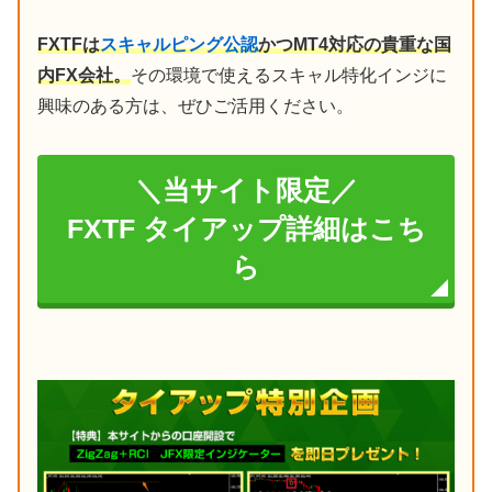
FXTFは
スキャルピング公認
かつMT4対応の貴重な国
内FX会社。
その環境で使えるスキャル特化インジに
興味のある方は、ぜひご活用ください。
＼当サイト限定／
FXTF タイアップ詳細はこち
ら