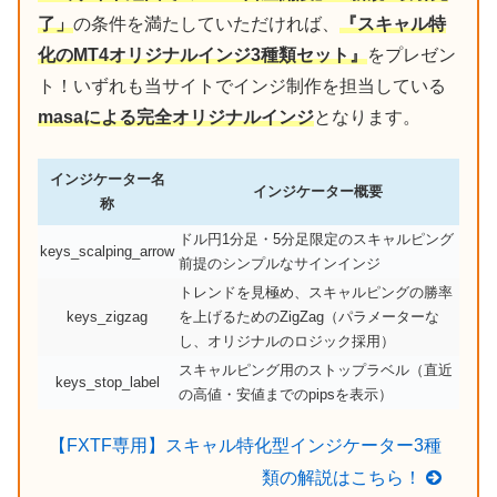
了」
の条件を満たしていただければ、
『スキャル特
化のMT4オリジナルインジ3種類セット』
をプレゼン
ト！いずれも当サイトでインジ制作を担当している
masaによる完全オリジナルインジ
となります。
インジケーター名
インジケーター概要
称
ドル円1分足・5分足限定のスキャルピング
keys_scalping_arrow
前提のシンプルなサインインジ
トレンドを見極め、スキャルピングの勝率
keys_zigzag
を上げるためのZigZag（パラメーターな
し、オリジナルのロジック採用）
スキャルピング用のストップラベル（直近
keys_stop_label
の高値・安値までのpipsを表示）
【FXTF専用】スキャル特化型インジケーター3種
類の解説はこちら！