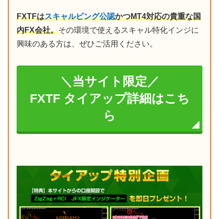
FXTFは
スキャルピング公認
かつMT4対応の貴重な国
内FX会社。
その環境で使えるスキャル特化インジに
興味のある方は、ぜひご活用ください。
＼当サイト限定／
FXTF タイアップ詳細はこち
ら