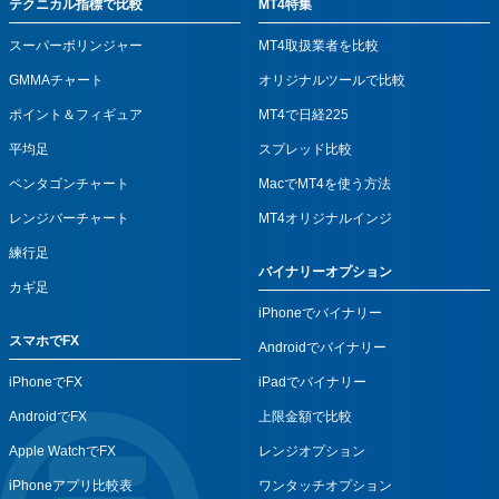
テクニカル指標で比較
MT4特集
スーパーボリンジャー
MT4取扱業者を比較
GMMAチャート
オリジナルツールで比較
ポイント＆フィギュア
MT4で日経225
平均足
スプレッド比較
ペンタゴンチャート
MacでMT4を使う方法
レンジバーチャート
MT4オリジナルインジ
練行足
バイナリーオプション
カギ足
iPhoneでバイナリー
スマホでFX
Androidでバイナリー
iPhoneでFX
iPadでバイナリー
AndroidでFX
上限金額で比較
Apple WatchでFX
レンジオプション
iPhoneアプリ比較表
ワンタッチオプション