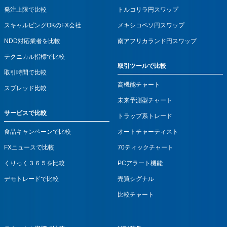
発注上限で比較
トルコリラ円スワップ
スキャルピングOKのFX会社
メキシコペソ円スワップ
NDD対応業者を比較
南アフリカランド円スワップ
テクニカル指標で比較
取引ツールで比較
取引時間で比較
高機能チャート
スプレッド比較
未来予測型チャート
サービスで比較
トラップ系トレード
食品キャンペーンで比較
オートチャーティスト
FXニュースで比較
70ティックチャート
くりっく３６５を比較
PCアラート機能
デモトレードで比較
売買シグナル
比較チャート