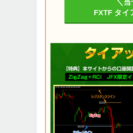
＼当
FXTF タ