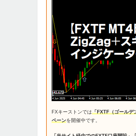
FXキーストンでは
「FXTF（ゴール
ペーン
を開催中です。
「当サイト経由でのFXTF口座開設」