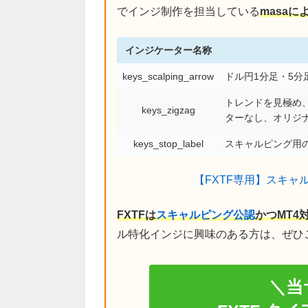
でインジ制作を担当している
masa
インジケーター名称
keys_scalping_arrow
ドル円1分足・5
トレンドを見極め、
keys_zigzag
ターなし、オリジ
keys_stop_label
スキャルピング用の
【FXTF専用】スキャ
FXTFは
スキャルピング公認
かつMT4
ル特化インジに興味のある方は、ぜひ
＼当