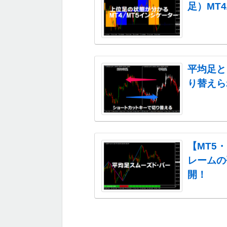
足）MT
平均足と
り替えら
【MT5
レームの
開！