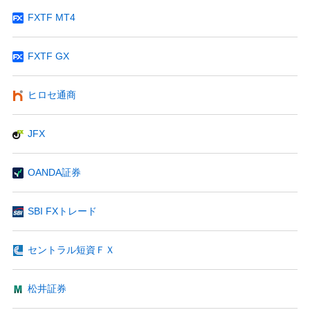
FXTF MT4
FXTF GX
ヒロセ通商
JFX
OANDA証券
SBI FXトレード
セントラル短資ＦＸ
松井証券