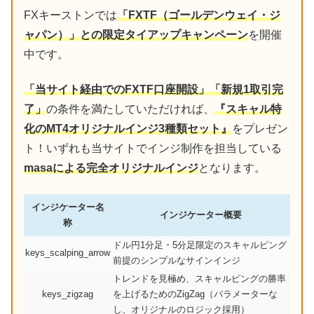
FXキーストンでは
「FXTF（ゴールデンウェイ・ジ
ャパン）」との限定タイアップキャンペーン
を開催
中です。
「当サイト経由でのFXTF口座開設」「新規1取引完
了」
の条件を満たしていただければ、
『スキャル特
化のMT4オリジナルインジ3種類セット』
をプレゼン
ト！いずれも当サイトでインジ制作を担当している
masaによる完全オリジナルインジ
となります。
インジケーター名
インジケーター概要
称
ドル円1分足・5分足限定のスキャルピング
keys_scalping_arrow
前提のシンプルなサインインジ
トレンドを見極め、スキャルピングの勝率
keys_zigzag
を上げるためのZigZag（パラメーターな
し、オリジナルのロジック採用）