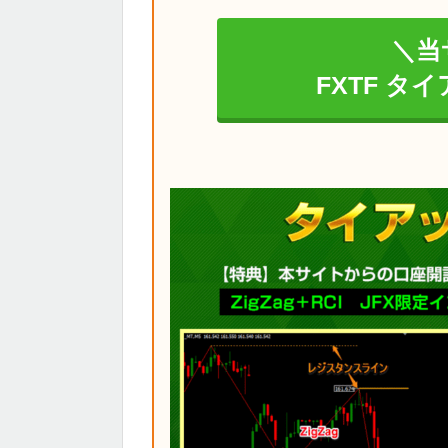
＼当
FXTF タ