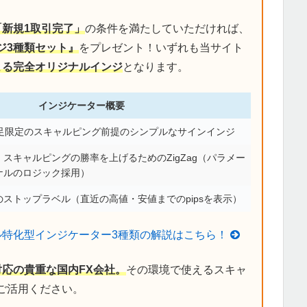
「新規1取引完了」
の条件を満たしていただければ、
ジ3種類セット』
をプレゼント！いずれも当サイト
による完全オリジナルインジ
となります。
インジケーター概要
分足限定のスキャルピング前提のシンプルなサインインジ
スキャルピングの勝率を上げるためのZigZag（パラメー
ナルのロジック採用）
ストップラベル（直近の高値・安値までのpipsを表示）
ル特化型インジケーター3種類の解説はこちら！
対応の貴重な国内FX会社。
その環境で使えるスキャ
ご活用ください。