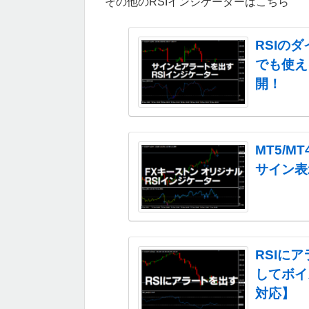
その他のRSIインジケーターはこちら
RSIの
でも使え
開！
MT5/
サイン表
RSIに
してボイ
対応】