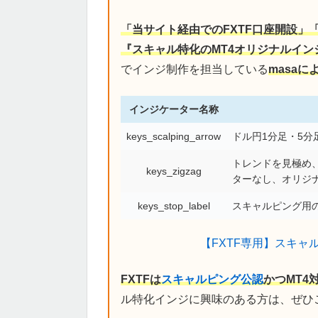
「当サイト経由でのFXTF口座開設」
『スキャル特化のMT4オリジナルイン
でインジ制作を担当している
masa
インジケーター名称
keys_scalping_arrow
ドル円1分足・5
トレンドを見極め、
keys_zigzag
ターなし、オリジ
keys_stop_label
スキャルピング用の
【FXTF専用】スキャ
FXTFは
スキャルピング公認
かつMT4
ル特化インジに興味のある方は、ぜひ