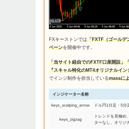
FXキーストンでは
「FXTF（ゴール
ペーン
を開催中です。
「当サイト経由でのFXTF口座開設」
『スキャル特化のMT4オリジナルイン
でインジ制作を担当している
masa
インジケーター名称
keys_scalping_arrow
ドル円1分足・5
トレンドを見極め、
keys_zigzag
ターなし、オリジ