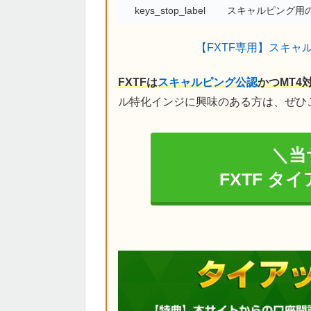
keys_stop_label
スキャルピング用の
【FXTF専用】スキャ
FXTFは
スキャルピング公認
かつMT4
ル特化インジに興味のある方は、ぜひ
＼当
FXTF タ