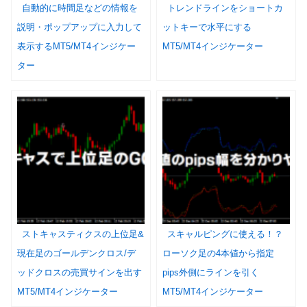
自動的に時間足などの情報を
トレンドラインをショートカ
説明・ポップアップに入力して
ットキーで水平にする
表示するMT5/MT4インジケー
MT5/MT4インジケーター
ター
ストキャスティクスの上位足&
スキャルピングに使える！？
現在足のゴールデンクロス/デ
ローソク足の4本値から指定
ッドクロスの売買サインを出す
pips外側にラインを引く
MT5/MT4インジケーター
MT5/MT4インジケーター