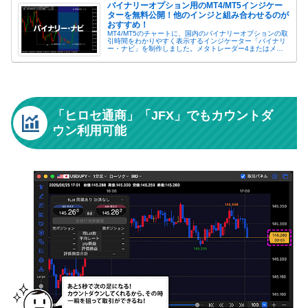
バイナリーオプション用のMT4/MT5インジケー
ターを無料公開！他のインジと組み合わせるのが
おすすめ！
MT4/MT5のチャートに、国内のバイナリーオプションの取
引時間をわかりやすく表示するインジケーター「バイナリ
ー・ナビ」を制作しました。メタトレーダー4またはメタ
トレーダー5で国内バイナリーオプションをサポート！
MT4/MT5上にバイナリー...
「ヒロセ通商」「JFX」でもカウントダ
ウン利用可能