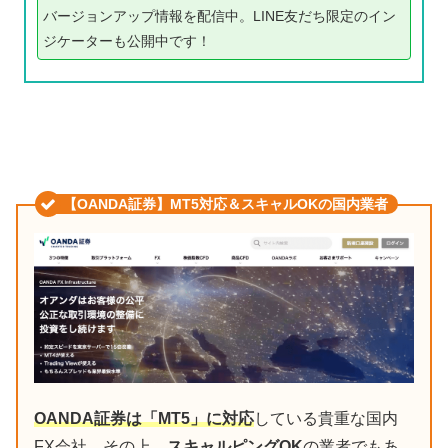
バージョンアップ情報を配信中。LINE友だち限定のイン
ジケーターも公開中です！
【OANDA証券】MT5対応＆スキャルOKの国内業者
OANDA証券は「MT5」に対応
している貴重な国内
FX会社。その上、
スキャルピングOK
の業者でもあ