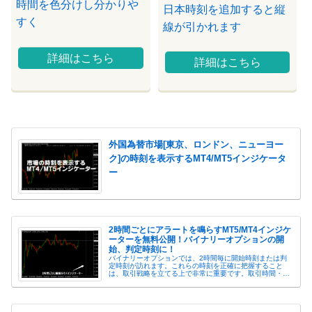
時間を色分けし分かりや
日本時刻を追加すると縦
すく
線が引かれます
詳細はこちら
詳細はこちら
外国為替市場[東京、ロンドン、ニューヨー
ク]の時刻を表示するMT4/MT5インジケータ
ー
2時間ごとにアラートを鳴らすMT5/MT4インジケ
ーターを無料公開！バイナリーオプションの開
始、判定時刻に！
バイナリーオプションでは、2時間毎に開始時刻または判
定時刻が訪れます。これらの時刻を正確に把握すること
は、取引戦略を立てる上で非常に重要です。取引時間・判
定時間で国内バイナリーオプションを比較バイナリーの時
間に合わせて縦線が出ますその時刻を...