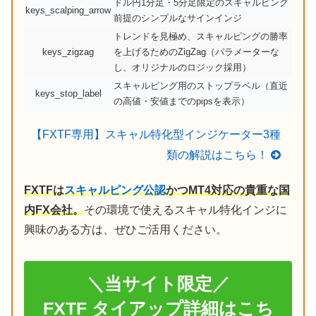
ドル円1分足・5分足限定のスキャルピング
keys_scalping_arrow
前提のシンプルなサインインジ
トレンドを見極め、スキャルピングの勝率
keys_zigzag
を上げるためのZigZag（パラメーターな
し、オリジナルのロジック採用）
スキャルピング用のストップラベル（直近
keys_stop_label
の高値・安値までのpipsを表示）
【FXTF専用】スキャル特化型インジケーター3種
類の解説はこちら！
FXTFは
スキャルピング公認
かつMT4対応の貴重な国
内FX会社。
その環境で使えるスキャル特化インジに
興味のある方は、ぜひご活用ください。
＼当サイト限定／
FXTF タイアップ詳細はこち