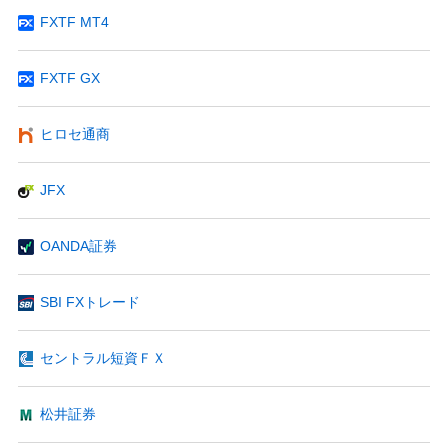
FXTF MT4
FXTF GX
ヒロセ通商
JFX
OANDA証券
SBI FXトレード
セントラル短資ＦＸ
松井証券