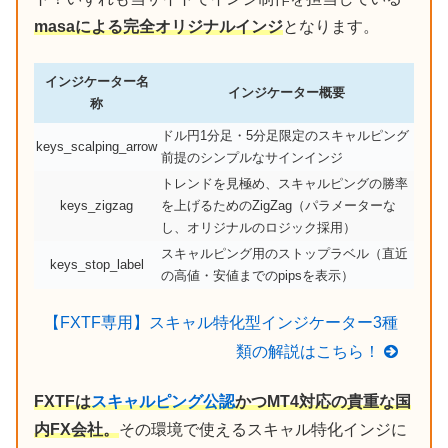
masaによる完全オリジナルインジ
となります。
インジケーター名
インジケーター概要
称
ドル円1分足・5分足限定のスキャルピング
keys_scalping_arrow
前提のシンプルなサインインジ
トレンドを見極め、スキャルピングの勝率
keys_zigzag
を上げるためのZigZag（パラメーターな
し、オリジナルのロジック採用）
スキャルピング用のストップラベル（直近
keys_stop_label
の高値・安値までのpipsを表示）
【FXTF専用】スキャル特化型インジケーター3種
類の解説はこちら！
FXTFは
スキャルピング公認
かつMT4対応の貴重な国
内FX会社。
その環境で使えるスキャル特化インジに