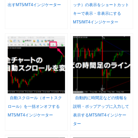
出すMT5/MT4インジケーター
ッチ）の表示をショートカット
キーで表示・非表示にする
MT5/MT4インジケーター
自動スクロール（オートスク
自動的に時間足などの情報を
ロール）を一括オンオフする
説明・ポップアップに入力して
MT5/MT4インジケーター
表示するMT5/MT4インジケー
ター