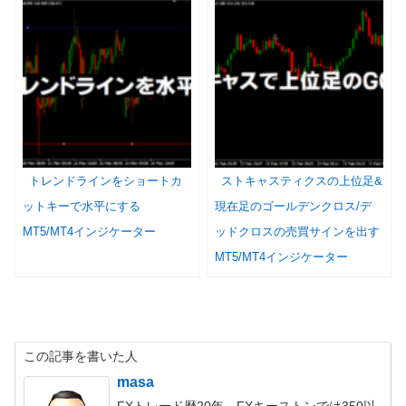
トレンドラインをショートカ
ストキャスティクスの上位足&
ットキーで水平にする
現在足のゴールデンクロス/デ
MT5/MT4インジケーター
ッドクロスの売買サインを出す
MT5/MT4インジケーター
この記事を書いた人
masa
FXトレード歴20年。FXキーストンでは350以