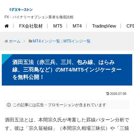
FX・バイナリーオプション業者を徹底比較
FX会社取材
MT5
MT4
TradingView
CF
ホーム
MT4インジ一覧
|
MT5インジ一覧
酒田五法（赤三兵、三川、包み線、はらみ
線、三羽鳥など）のMT4/MT5インジケーター
を無料公開！
2026.07.08
この記事には広告・プロモーションが含まれています
酒田五法とは、本間宗久氏が考案した罫線パターン分析で
す。彼は「宗久翁秘録」（本間宗久相場三昧伝）や「三猿