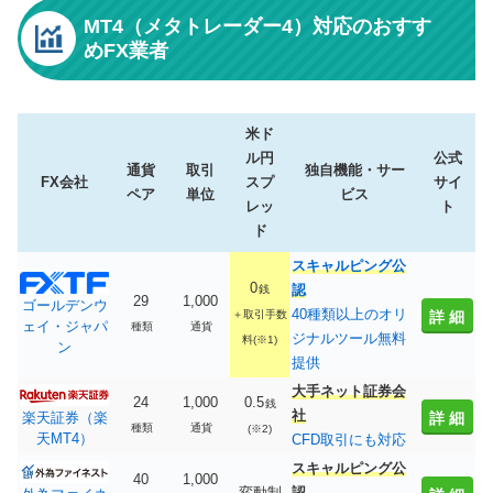
MT4（メタトレーダー4）対応のおすす
めFX業者
米ド
ル円
公式
通貨
取引
独自機能・サー
FX会社
スプ
サイ
ペア
単位
ビス
レッ
ト
ド
スキャルピング公
0
銭
認
29
1,000
ゴールデンウ
40種類以上のオリ
＋取引手数
詳細
ェイ・ジャパ
種類
通貨
ジナルツール無料
料(※1)
ン
提供
大手ネット証券会
24
1,000
0.5
銭
社
楽天証券（楽
詳細
種類
通貨
(※2)
天MT4）
CFD取引にも対応
スキャルピング公
40
1,000
変動制
認