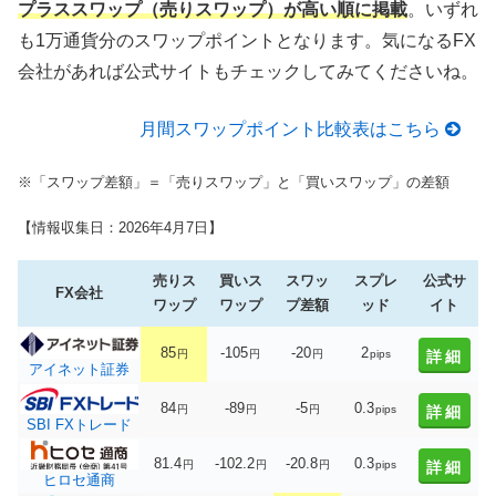
プラススワップ（売りスワップ）が高い順に掲載
。いずれ
も1万通貨分のスワップポイントとなります。気になるFX
会社があれば公式サイトもチェックしてみてくださいね。
月間スワップポイント比較表はこちら
※「スワップ差額」＝「売りスワップ」と「買いスワップ」の差額
【情報収集日：2026年4月7日】
売りス
買いス
スワッ
スプレ
公式サ
FX会社
ワップ
ワップ
プ差額
ッド
イト
85
-105
-20
2
円
円
円
pips
詳細
アイネット証券
84
-89
-5
0.3
円
円
円
pips
詳細
SBI FXトレード
81.4
-102.2
-20.8
0.3
円
円
円
pips
詳細
ヒロセ通商