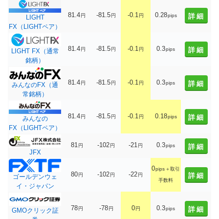
81.4
-81.5
-0.1
0.28
詳細
円
円
円
pips
LIGHT
FX（LIGHTペア）
81.4
-81.5
-0.1
0.3
詳細
円
円
円
pips
LIGHT FX（通常
銘柄）
81.4
-81.5
-0.1
0.3
詳細
円
円
円
pips
みんなのFX（通
常銘柄）
81.4
-81.5
-0.1
0.18
詳細
円
円
円
pips
みんなの
FX（LIGHTペア）
81
-102
-21
0.3
円
円
円
pips
詳細
JFX
0
pips
＋取引
80
-102
-22
詳細
円
円
円
ゴールデンウェ
手数料
イ・ジャパン
78
-78
0
0.3
詳細
円
円
円
pips
GMOクリック証