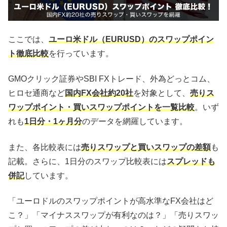
ここでは、
ユーロ米ドル（EURUSD）のスワップポイン
ト徹底比較
を行っています。
GMOクリック証券やSBI FXトレード、外為どっとコム、
ヒロセ通商など
国内FX会社約20社
を対象として、
売りス
ワップポイント・買いスワップポイントを一覧比較
。いず
れも
1日分・1ヶ月分
のデータを網羅しています。
また、各比較表には
売りスワップと買いスワップの差額
も
記載。さらに、1日分のスワップ比較表には
スプレッドも
併記
しています。
「ユーロドルのスワップポイントが高水準なFX会社はど
こ？」「マイナススワップが有利なのは？」「売りスワッ