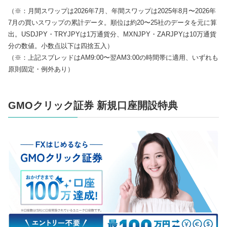
（※：月間スワップは2026年7月、年間スワップは2025年8月〜2026年
7月の買いスワップの累計データ。順位は約20〜25社のデータを元に算
出。USDJPY・TRYJPYは1万通貨分、MXNJPY・ZARJPYは10万通貨
分の数値。小数点以下は四捨五入）
（※：上記スプレッドはAM9:00〜翌AM3:00の時間帯に適用、いずれも
原則固定・例外あり）
GMOクリック証券 新規口座開設特典