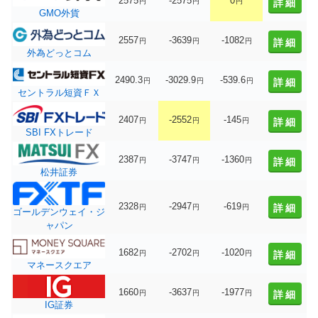
2575
-2575
0
円
円
円
詳細
GMO外貨
2557
-3639
-1082
円
円
円
詳細
外為どっとコム
2490.3
-3029.9
-539.6
円
円
円
詳細
セントラル短資ＦＸ
2407
-2552
-145
円
円
円
詳細
SBI FXトレード
2387
-3747
-1360
円
円
円
詳細
松井証券
2328
-2947
-619
詳細
円
円
円
ゴールデンウェイ・ジ
ャパン
1682
-2702
-1020
円
円
円
詳細
マネースクエア
1660
-3637
-1977
円
円
円
詳細
IG証券