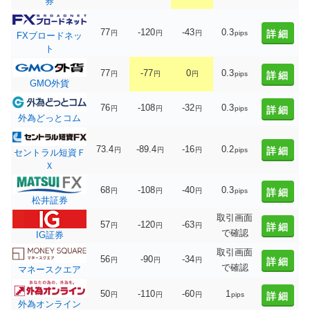
券
77
-120
-43
0.3
詳細
円
円
円
pips
FXブロードネッ
ト
77
-77
0
0.3
円
円
円
pips
詳細
GMO外貨
76
-108
-32
0.3
円
円
円
pips
詳細
外為どっとコム
73.4
-89.4
-16
0.2
詳細
円
円
円
pips
セントラル短資Ｆ
Ｘ
68
-108
-40
0.3
円
円
円
pips
詳細
松井証券
取引画面
57
-120
-63
円
円
円
詳細
で確認
IG証券
取引画面
56
-90
-34
円
円
円
詳細
で確認
マネースクエア
50
-110
-60
1
円
円
円
pips
詳細
外為オンライン