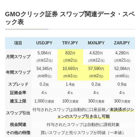
GMOクリック証券 スワップ関連データ・スペ
ック表
項目
USDJPY
TRYJPY
MXNJPY
ZARJPY
5,084
832
4,620
4,290
円
円
円
円
月間スワップ
12
2
12
21
(月間
位)
(月間
位)
(月間
位)
(月間
位)
54,345
10,693
57,590
52,084
円
円
円
円
年間スワップ
9
1
2
6
(年間
位)
(年間
位)
(年間
位)
(年間
位)
スプレッド
0.2
1.4
0.2
0.9
銭
銭
銭
銭
証拠金率
4
4
4
4
％
％
％
％
建玉上限
1,000
100
300
300
万通貨
万通貨
万通貨
万通貨
付与されたスワップは自動的に口座反映／
未決済ポジシ
スワップ引出
ョンのスワップ引き出し可能
税金関連
付与されたスワップは自動的に課税対象
その他の特徴
買いスワップと売りスワップが同値（一本値）