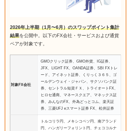
2026年上半期（1月〜6月）のスワップポイント集計
結果
を公開中。以下のFX会社・サービスおよび通貨
ペアが対象です。
GMOクリック証券、GMO外貨、IG証券、
JFX、LIGHT FX、OANDA証券、SBI FXトレ
ード、アイネット証券、くりっく３６５、ゴ
ールデンウェイ・ジャパン、サクソバンク証
対象FX会社
券、セントラル短資ＦＸ、トライオートFX、
ヒロセ通商、マネースクエア、マネックス証
券、みんなのFX、外為どっとコム、楽天証
券、三菱UFJ eスマート証券 FX、松井証券
トルコリラ円、メキシコペソ円、南アランド
円、ハンガリーフォリント円、チェココルナ