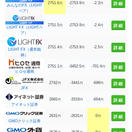
2751.6
-2753.9
-2.3
詳細
円
円
円
みんなのFX（LIGHT
ペア）
2751.5
-2753.9
-2.4
詳細
円
円
円
LIGHT FX（LIGHTペ
ア）
2751.4
-2753.9
-2.5
詳細
円
円
円
LIGHT FX（通常銘
柄）
2751.1
-3452.5
-701.4
円
円
円
詳細
ヒロセ通商
2742
-3441
-699
円
円
円
詳細
JFX
2665
-3319
-654
円
円
円
詳細
アイネット証券
2631
-2631
0
円
円
円
詳細
GMOクリック証券