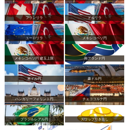
フランリラ
ドルリラ
ユーロリラ
メキシコペソ円
メキシコペソ円 建玉上限
南アランド円
米ドル円
豪ドル円
ハンガリーフォリント円
チェココルナ円
ブラジルレアル円
スワップ引き出し