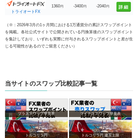
1360
-3400
-2040
円
円
円
詳細
トライオートFX
（※：2026年3月の1ヶ月間における1万通貨分の累計スワップポイント
を掲載。各社公式サイトで公開されている円換算後のスワップポイント
を集計しており、いずれも実際に付与されるスワップポイントと差が生
じる可能性があるのでご留意ください）
当サイトのスワップ比較記事一覧
プラススワップ早見表
マイナススワップ早見表
トルコリラ円
トルコリラ円 建玉上限