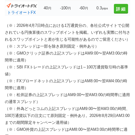
40
-100
-60
0.3
円
円
円
pips
詳細
トライオートFX
（※：2026年4月7日時点における1万通貨分の、各社公式サイトで公開
されている円換算後のスワップポイントを掲載。いずれも実際に付与さ
れるスワップポイントと差が生じる可能性があるのでご留意ください）
（※：スプレッドは一部を除き原則固定・例外あり）
（※：GMOクリック証券の上記スプレッドはAM9:00〜翌AM3:00の時
間帯に適用）
（※：SBI FXトレードの上記スプレッドは1～100万通貨取引時の基準
値）
（※：FXブロードネットの上記スプレッドはAM8:00〜翌AM4:00の時
間帯に適用）
（※：松井証券の上記スプレッドはAM9:00〜翌AM3:00の時間帯に適用
の通常スプレッド）
（※：外為どっとコムの上記スプレッドはAM9:00〜翌AM3:00の時間、
100万通貨以下の注文にて原則固定・例外あり。2026年8月29日AM3:00
までの期間限定キャンペーン適用値）
（※：GMO外貨の上記スプレッドはAM8:00〜翌AM3:00の時間帯に適