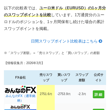
以下の比較表では、
ユーロ米ドル（EURUSD）の1ヶ月分
のスワップポイントを比較
しています。1万通貨分のユー
ロドルのポジションを、1ヶ月間保有し続けた場合の累計
スワップポイントを掲載。
日間スワップポイント比較表はこちら
※「スワップ差額」＝「売りスワップ」と「買いスワップ」の差額
【情報収集月：2026年3月】
売りスワ
買いスワ
スワップ
公式サ
FX会社
ップ
ップ
差額
イト
2751.6
-2753.9
-2.3
詳細
円
円
円
みんなのFX（通常銘
柄）