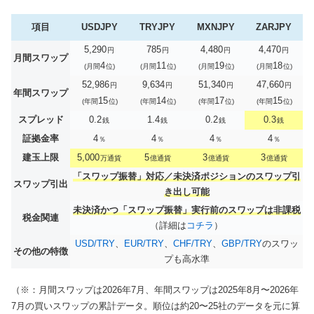
項目
USDJPY
TRYJPY
MXNJPY
ZARJPY
5,290
785
4,480
4,470
円
円
円
円
月間スワップ
4
11
19
18
(月間
位)
(月間
位)
(月間
位)
(月間
位)
52,986
9,634
51,340
47,660
円
円
円
円
年間スワップ
15
14
17
15
(年間
位)
(年間
位)
(年間
位)
(年間
位)
スプレッド
0.2
1.4
0.2
0.3
銭
銭
銭
銭
証拠金率
4
4
4
4
％
％
％
％
建玉上限
5,000
5
3
3
万通貨
億通貨
億通貨
億通貨
「スワップ振替」対応／未決済ポジションのスワップ引
スワップ引出
き出し可能
未決済かつ「スワップ振替」実行前のスワップは非課税
税金関連
（詳細は
コチラ
）
USD/TRY
、
EUR/TRY
、
CHF/TRY
、
GBP/TRY
のスワッ
その他の特徴
プも高水準
（※：月間スワップは2026年7月、年間スワップは2025年8月〜2026年
7月の買いスワップの累計データ。順位は約20〜25社のデータを元に算