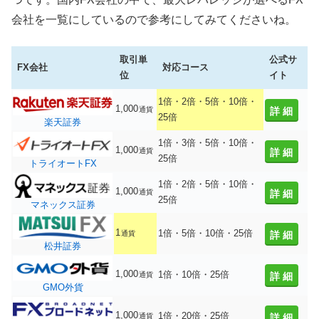
会社を一覧にしているので参考にしてみてくださいね。
取引単
公式サ
FX会社
対応コース
位
イト
1倍・2倍・5倍・10倍・
1,000
通貨
詳細
25倍
楽天証券
1倍・3倍・5倍・10倍・
1,000
通貨
詳細
25倍
トライオートFX
1倍・2倍・5倍・10倍・
1,000
通貨
詳細
25倍
マネックス証券
1
1倍・5倍・10倍・25倍
通貨
詳細
松井証券
1,000
1倍・10倍・25倍
通貨
詳細
GMO外貨
1,000
1倍・20倍・25倍
通貨
詳細