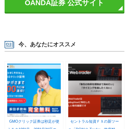
OANDA証券 公式サイト
今、あなたにオススメ
GMOクリック証券は秒足が使
セントラル短資ＦＸの新ツー