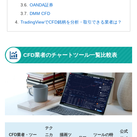
OANDA証券
DMM CFD
TradingViewでCFD銘柄を分析・取引できる業者は？
CFD業者のチャートツール一覧比較表
テク
公式
CFD業者・ツー
ニカ
描画ツ
ツールの特