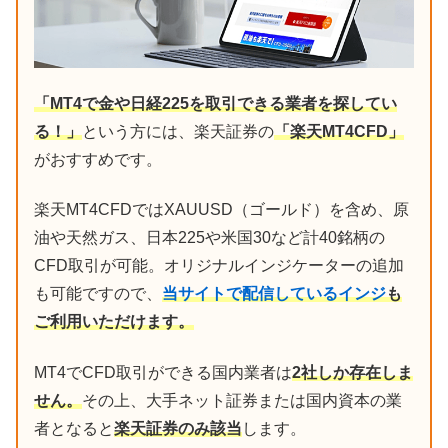
「MT4で金や日経225を取引できる業者を探してい
る！」
という方には、楽天証券の
「楽天MT4CFD」
がおすすめです。
楽天MT4CFDではXAUUSD（ゴールド）を含め、原
油や天然ガス、日本225や米国30など計40銘柄の
CFD取引が可能。オリジナルインジケーターの追加
も可能ですので、
当サイトで配信しているインジ
も
ご利用いただけます。
MT4でCFD取引ができる国内業者は
2社しか存在しま
せん。
その上、大手ネット証券または国内資本の業
者となると
楽天証券のみ該当
します。