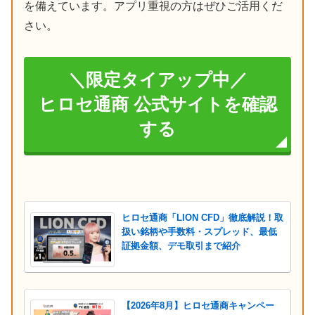
を備えています。アプリ重視の方はぜひご活用くだ
さい。
＼限定タイアップ中／
ヒロセ通商 公式サイトを確認
する
ヒロセ通商「LION CFD」徹底解説！取
扱い銘柄や手数料・スプレッド、最低
証拠金額、デモ取引まで紹介
【2026年8月】ヒロセ通商キャンペー