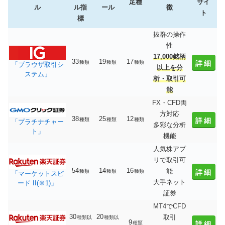
足種
サイ
ル
ル指
ール
徴
ト
標
抜群の操作
性
17,000銘柄
33
19
17
種類
種類
種類
詳細
「ブラウザ取引シ
以上を分
ステム」
析・取引可
能
FX・CFD両
方対応
38
25
12
種類
種類
種類
詳細
「プラチナチャー
多彩な分析
ト」
機能
人気株アプ
リで取引可
54
14
16
能
種類
種類
種類
詳細
「マーケットスピ
大手ネット
ード II(※1)」
証券
MT4でCFD
30
20
取引
種類以
種類以
9
種類
詳細