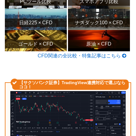
PCツール比較
スマホアプリ比較
日経225 × CFD
ナスダック100 × CFD
ゴールド × CFD
原油 × CFD
CFD関連の全比較・特集記事はこちら
【サクソバンク証券】TradingView連携対応で選ぶなら
ココ！