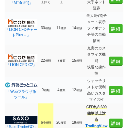
大手ネット
上(※2)
上
「MT4(※1)」
証券
最大6分割チ
ャート表示
30
11
14
フィボナッ
種類
種類
種類
詳細
「LION CFDチャー
チ等の自動
トPlus＋」
描画
充実のカス
タマイズ機
22
7
15
能
種類
種類
種類
詳細
「LION CFD C2」
快適な操作
性
ウォッチリ
ストが便利
9
4
12
種類
種類
種類
詳細
「Webブラウザ版
高いカスタ
ツール」
マイズ性
CFD約8,600
銘柄以上対
応
64
20
19
種類
種類
種類
詳細
TradingView
「SaxoTraderGO」