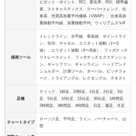
ピボット・ポイント、RCI、変化率、RSI、標準偏
差、ストキャスティクス、スーパートレンド、出
来高、売買高加重平均価格（VWAP）、出来高加
重移動平均線、加重移動平均、ウィリアムズ％R
トレンドライン、水平線、垂直線、ポイントライ
ン、矢印、チャネル、エリオット波動（1〜5
波）、エリオット波動（A〜B波）、フィボナッチ
描画ツール
リトレースメント、フィボナッチエクステンショ
ン、ギャンファン、ギャンライン、ヘッドアンド
ショルダー、計測ツール、オーバル、ピッチフォ
ーク、トライアングル、レクタングル、テキスト
ティック、1秒足、10秒足、1分足、2分足、3分
足種
足、5分足、10分足、15分足、30分足、1時間足、
2時間足、3時間足、4時間足、日足、週足、月足
ローソク足、平均足、ライン、バーチャート、山
チャートタイプ
型