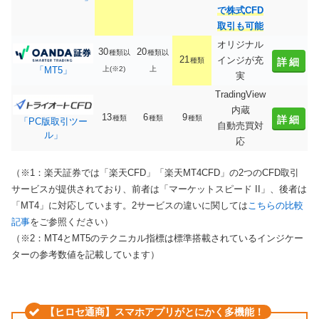
で株式CFD
取引も可能
オリジナル
30
20
種類以
種類以
21
インジが充
種類
詳細
上(※2)
上
「MT5」
実
TradingView
内蔵
13
6
9
種類
種類
種類
詳細
「PC版取引ツー
自動売買対
ル」
応
（※1：楽天証券では「楽天CFD」「楽天MT4CFD」の2つのCFD取引
サービスが提供されており、前者は「マーケットスピード II」、後者は
「MT4」に対応しています。2サービスの違いに関しては
こちらの比較
記事
をご参照ください）
（※2：MT4とMT5のテクニカル指標は標準搭載されているインジケー
ターの参考数値を記載しています）
【ヒロセ通商】スマホアプリがとにかく多機能！