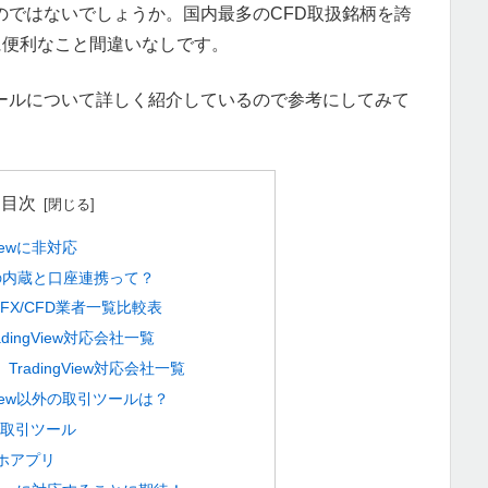
のではないでしょうか。国内最多のCFD取扱銘柄を誇
さらに便利なこと間違いなしです。
ツールについて詳しく紹介しているので参考にしてみて
目次
Viewに非対応
iewの内蔵と口座連携って？
応のFX/CFD業者一覧比較表
dingView対応会社一覧
radingView対応会社一覧
gView以外の取引ツールは？
版取引ツール
ホアプリ