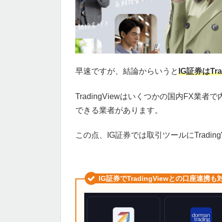
早速ですが、結論からいうと
IG証券はTr
TradingViewはいくつかの国内FX業
できる業者があります。
この点、IG証券では取引ツールにTradi
IG証券でTradingViewとの口座連携