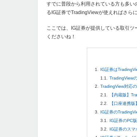
すでに普段から利用されている方も多い
るIG証券でTradingViewが使えれば
ここでは、IG証券が提供している取引
くださいね！
IG証券はTrading
TradingV
TradingView対
【内蔵版】Tra
【口座連携版】T
IG証券のTradin
IG証券のPC
IG証券のスマ