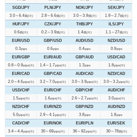
SGD/JPY
PLN/JPY
NOK/JPY
SEK/JPY
3.0～6.4
2.8～6.6
3.0～3.9
1.9～2.7
銭(※)
銭(※)
銭(※)
銭(※)
HUF/JPY
CZK/JPY
THB/JPY
ILS/JPY
0.6
0.2～3.9
1.4
1.1～27
銭(※)
銭(※)
銭(※)
銭(※)
EUR/USD
GBP/USD
AUD/USD
NZD/USD
0.3
0.6
0.4
0.9
pips
pips
pips
pips
EUR/GBP
EUR/AUD
GBP/AUD
USD/CAD
0.8～0.9
1.4～1.7
1.3
1.8
pips(※)
pips(※)
pips
pips(※)
EUR/CAD
GBP/CAD
AUD/CAD
NZD/CAD
2.0～4.6
3.2～7.0
3.0～3.9
3.0～3.2
pips(※)
pips(※)
pips(※)
pips(※)
USD/CHF
EUR/CHF
GBP/CHF
AUD/CHF
1.5
1.6
2.6～2.7
3.0
pips(※)
pips(※)
pips(※)
pips(※)
NZD/CHF
EUR/NZD
GBP/NZD
AUD/NZD
5.0
2.9～4.1
3.8
1.8
pips(※)
pips(※)
pips
pips
CAD/CHF
EUR/NOK
EUR/PLN
EUR/SEK
3.4～4.4
30～69
36～92
30～78
pips(※)
pips(※)
pips(※)
銭(※)