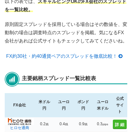
以下の表では、
スキャルピングOKのFX会社のスプレッド
を一覧比較。
原則固定スプレッドを採用している場合はその数値を、変
動制の場合は調査時点のスプレッドを掲載。気になるFX
会社があれば公式サイトもチェックしてみてくださいね。
FX約30社・約40通貨ペアのスプレッドを徹底比較！
主要銘柄スプレッド一覧比較表
公式
米ドル
ユーロ
ポンド
ユーロ
FX会社
サイ
円
円
円
米ドル
ト
0.2
0.4
0.9
0.3
詳細
銭
銭
銭
pips
ヒロセ通商