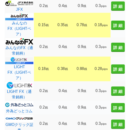
0.2
0.4
0.9
0.3
詳細
銭
銭
銭
pips
JFX
みんなの
0.15
0.35
0.78
0.18
詳細
銭
銭
銭
pips
FX（LIGHTペ
ア）
0.2
0.4
0.9
0.3
銭
銭
銭
pips
詳細
みんなのFX（通
常銘柄）
LIGHT
0.18
0.38
0.88
0.28
詳細
銭
銭
銭
pips
FX（LIGHTペ
ア）
0.2
0.4
0.9
0.3
詳細
銭
銭
銭
pips
LIGHT FX（通
常銘柄）
0.2
0.4
0.9
0.3
詳細
銭
銭
銭
pips
外為どっとコム
0.2
0.4
0.9
0.3
銭
銭
銭
pips
詳細
GMOクリック証