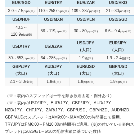
EUR/SGD
EUR/TRY
EUR/ZAR
USD/HKD
3.0～7.5
110～2587
109～337
21～30
pips(※)
pips(※)
pips(※)
pips(※)
USD/HUF
USD/MXN
USD/PLN
USD/SGD
40.3～
56～119
30～80
6.6～9.4
pips(※)
pips(※)
pips(※)
120.9
pips(※)
USD/JPY
EUR/JPY
USD/TRY
USD/ZAR
（大口）
（大口）
30～553
64～285
1.9
1.9～2.4
pips(※)
pips(※)
銭(※)
銭(※)
GBP/JPY
AUD/JPY
EUR/USD
GBP/USD
（大口）
（大口）
（大口）
（大口）
2.1～3.3
1.9
1.9
1.9
銭(※)
銭(※)
pips(※)
pips(※)
（※：表内のスプレッドは一部を除き原則固定・例外あり）
（※：表内のUSD/JPY、EUR/JPY、GBP/JPY、AUD/JPY、
NZD/JPY、CHFJPY、ZAR/JPY、GBP/USD、GBP/NZD、AUD/NZD、
GBP/AUDのスプレッドはAM9:00〜翌AM3:00の時間帯にて適用。
TRYJPYはPM6:00～PM10:00の時間帯に適用。(※)の付いている表内ス
プレッドは2026/6/1～6/30の配信実績に基づいた数値