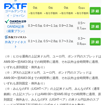
券
0
0
0
0
銭
銭
銭
pips
詳細
ゴールデンウェ
＋取引手数料
＋取引手数料
＋取引手数料
＋取引手数料
イ・ジャパン
0.5〜
0.3〜0.5
0.4〜1.1
0.9〜2.3
銭
銭
銭
詳細
OANDA証券
0.7
pips
（裁量プラン）
0.3〜
0.1〜1.2
0.5〜2.8
0.7〜3.2
銭
銭
銭
詳細
外為ファイネス
0.8
pips
ト
（※：ヒロセ通商の上記米ドル円、ユーロ円、ポンド円のスプレッドは
AM9:00〜翌AM3:00までの時間帯に適用、それ以外は全時間帯に適用、
いずれも原則固定・例外あり）
（※：JFXの上記米ドル円、ユーロ円、ポンド円のスプレッドは
AM9:00〜翌AM3:00までの時間帯に適用、それ以外は全時間帯に適用、
いずれも原則固定・例外あり）
（※：みんなのFX（LIGHTペア）の上記米ドル円、みんなのFX（通常
銘柄）の上記スプレッドはAM8:00〜翌AM5:00までの時間帯に適用、原
則固定・例外あり。みんなのFX（LIGHTペア）の米ドル円以外のスプ
レッドは2026年7月1日時点に公式サイトで確認できた数値）