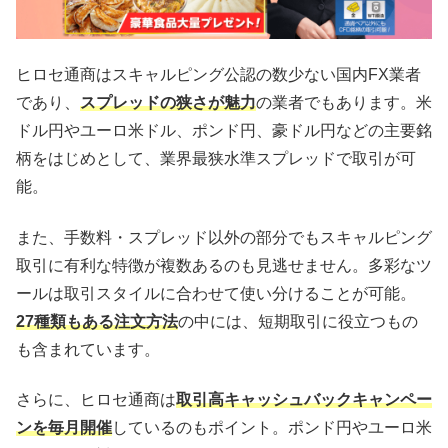
ヒロセ通商はスキャルピング公認の数少ない国内FX業者
であり、
スプレッドの狭さが魅力
の業者でもあります。米
ドル円やユーロ米ドル、ポンド円、豪ドル円などの主要銘
柄をはじめとして、業界最狭水準スプレッドで取引が可
能。
また、手数料・スプレッド以外の部分でもスキャルピング
取引に有利な特徴が複数あるのも見逃せません。多彩なツ
ールは取引スタイルに合わせて使い分けることが可能。
27種類もある注文方法
の中には、短期取引に役立つもの
も含まれています。
さらに、ヒロセ通商は
取引高キャッシュバックキャンペー
ンを毎月開催
しているのもポイント。ポンド円やユーロ米