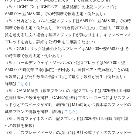
（※：LIGHT FX（LIGHTペア・通常銘柄）の上記スプレッドは
AM8:00〜翌AM5:00までの時間帯で原則固定・例外あり）
（※：外為どっとコムの上記スプレッドはAM9:00～翌AM3:00までの時
間帯で原則固定・例外あり。100万通貨以下の注文にて適用。100万通
貨を超える注文の場合は基準スプレッドが異なります。キャンペーンス
プレッドを含む。詳細は公式HPをご確認ください）
（※：GMOクリック証券の上記スプレッドはAM9:00〜翌AM3:00まで
の時間帯で原則固定・例外あり）
（※：ゴールデンウェイ・ジャパンの上記スプレッドはAM9:00～翌
AM3:00の時間帯で原則固定・例外あり。通貨ペア・売買種別ごとの建
玉数量および発注数量の合計に応じて取引手数料が発生（例外あり）。
詳細は
こちら
）
（※：OANDA証券（裁量プラン）の上記スプレッドは2026年6月9日時
点同社調べの数値を掲載。OANDA証券はプラン・コースによりスプレ
ッドなどのスペックが変動。表内にはMT5対応かつ低水準スプレッドの
裁量プランの情報を掲載。詳細は
こちら
）
（※：外為ファイネストの上記スプレッドは2026年6月9日時点同社調
べの数値を掲載）
（※：「スプレッドページ」の項目には各社公式サイトのスプレッド一