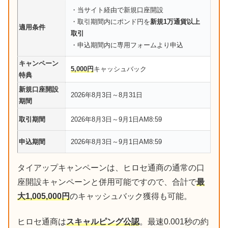
・当サイト経由で新規口座開設
・取引期間内にポンド円を
新規1万通貨以上
適用条件
取引
・申込期間内に専用フォームより申込
キャンペーン
5,000円
キャッシュバック
特典
新規口座開設
2026年8月3日～8月31日
期間
取引期間
2026年8月3日～9月1日AM8:59
申込期間
2026年8月3日～9月1日AM8:59
タイアップキャンペーンは、ヒロセ通商の通常の口
座開設キャンペーンと併用可能ですので、合計で
最
大1,005,000円
のキャッシュバック獲得も可能。
ヒロセ通商は
スキャルピング公認
。最速0.001秒の約