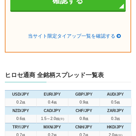
確認する
当サイト限定タイアップ一覧を確認する
ヒロセ通商 全銘柄スプレッド一覧表
USD/JPY
EUR/JPY
GBP/JPY
AUD/JPY
0.2
0.4
0.9
0.5
銭
銭
銭
銭
NZD/JPY
CAD/JPY
CHF/JPY
ZAR/JPY
0.6
1.5～2.0
0.8
0.3
銭
銭(※)
銭
銭
TRY/JPY
MXN/JPY
CNH/JPY
HKD/JPY
0.7
0.2
0.7
2.0
銭
銭
銭
銭(※)