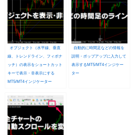
オブジェクト（水平線、垂直
自動的に時間足などの情報を
線、トレンドライン、フィボナ
説明・ポップアップに入力して
ッチ）の表示をショートカット
表示するMT5/MT4インジケー
キーで表示・非表示にする
ター
MT5/MT4インジケーター