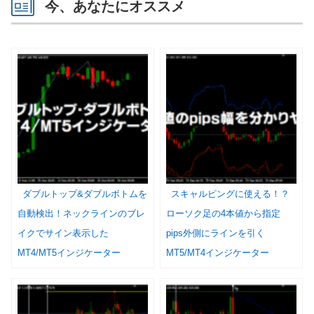
今、あなたにオススメ
ダブルトップ&ダブルボトムを
スキャルピングに使える！？
自動検出！ネックラインのブレ
ローソク足の4本値から指定
イクでサイン表示した
pips外側にラインを引く
MT4/MT5インジケーター
MT5/MT4インジケーター