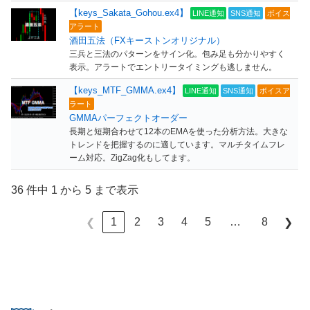
【keys_Sakata_Gohou.ex4】
LINE通知
SNS通知
ボイス
アラート
酒田五法（FXキーストンオリジナル）
三兵と三法のパターンをサイン化。包み足も分かりやすく
表示。アラートでエントリータイミングも逃しません。
【keys_MTF_GMMA.ex4】
LINE通知
SNS通知
ボイスア
ラート
GMMAパーフェクトオーダー
長期と短期合わせて12本のEMAを使った分析方法。大きな
トレンドを把握するのに適しています。マルチタイムフレ
ーム対応。ZigZag化もしてます。
36 件中 1 から 5 まで表示
…
1
2
3
4
5
8
❮
❯