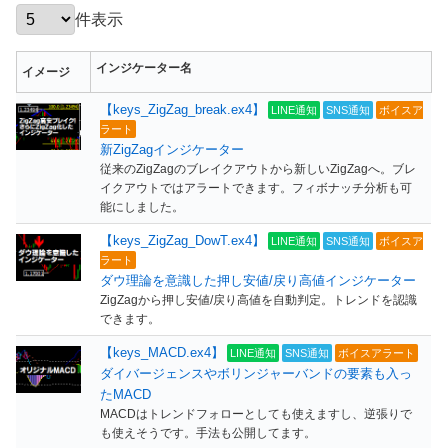
件表示
インジケーター名
イメージ
【keys_ZigZag_break.ex4】
LINE通知
SNS通知
ボイスア
ラート
新ZigZagインジケーター
従来のZigZagのブレイクアウトから新しいZigZagへ。ブレ
イクアウトではアラートできます。フィボナッチ分析も可
能にしました。
【keys_ZigZag_DowT.ex4】
LINE通知
SNS通知
ボイスア
ラート
ダウ理論を意識した押し安値/戻り高値インジケーター
ZigZagから押し安値/戻り高値を自動判定。トレンドを認識
できます。
【keys_MACD.ex4】
LINE通知
SNS通知
ボイスアラート
ダイバージェンスやボリンジャーバンドの要素も入っ
たMACD
MACDはトレンドフォローとしても使えますし、逆張りで
も使えそうです。手法も公開してます。